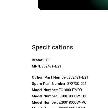
...Cisco, Huawei, Juniper
EWALLS
ROUTERS
محصولات
مشاهده محصولات
Specifications
HPE
Brand:
872481-B21
MPN:
872481-B21
Option Part Number:
872738-001
Spare Part Number:
EG1800JEMDB
Model Number:
EG001800JWFUU
Model Number:
EG001800JWFVC
Model Number: