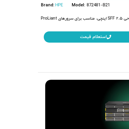
HPE
872481-B21
Brand:
Model:
یک هارد دیسک ۱.۸ ترابایتی با سرعت ۱۰۰۰۰ دور در دقیقه، رابط SAS 12G و طراحی SFF ۲.۵ اینچی، مناسب برای سرورهای ProLiant
استعلام قیمت