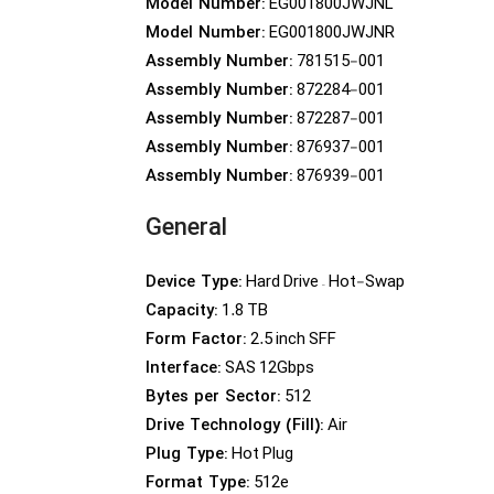
EG001800JWJNL
Model Number:
EG001800JWJNR
Model Number:
781515-001
Assembly Number:
872284-001
Assembly Number:
872287-001
Assembly Number:
876937-001
Assembly Number:
876939-001
Assembly Number:
General
Hard Drive – Hot-Swap
Device Type:
1.8 TB
Capacity:
2.5 inch SFF
Form Factor:
SAS 12Gbps
Interface:
512
Bytes per Sector:
Air
Drive Technology (Fill):
Hot Plug
Plug Type:
512e
Format Type: