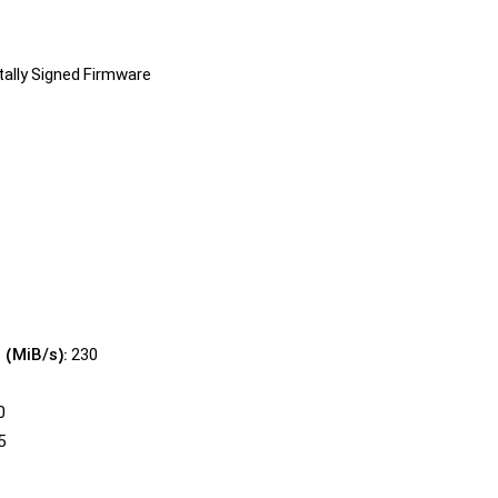
tally Signed Firmware
230
(MiB/s):
0
5