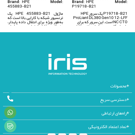
HPE
HPE
Brand:
Model:
Brand:
Model:
455883-B21
P19718-B21
P19718-B21 یک سرور HPE
ماژول HPE 455883-B21 یک
ProLiant DL380 Gen10 12-LFF
ترنسیور شبکه با کارایی بالا است که
NC CTO است. این سرور که برای
به‌طور ویژه برای انتقال داده پایدار،
بارهای کاری و محیط‌های متنوع قابل
منعطف و قابل اعتماد در محیط‌های
تطبیق است، به‌عنوان یک سرور امن
سازمانی طراحی شده است. این
دو پردازنده‌ای (2P) با فرم‌فکتور 2U،
ترنسیور به‌راحتی با انواع سیستم‌ها و
عملکردی در سطح جهانی را همراه با
تجهیزات شبکه یکپارچه می‌شود و
توازن مناسبی از قابلیت توسعه و
اتصال قدرتمند و جریان داده‌ای
مقیاس‌پذیری ارائه می‌دهد.
بدون وقفه را تضمین می‌کند.
محصولات
دسترسی سریع
راه‌های ارتباطی
نماد اعتماد الکترونیکی