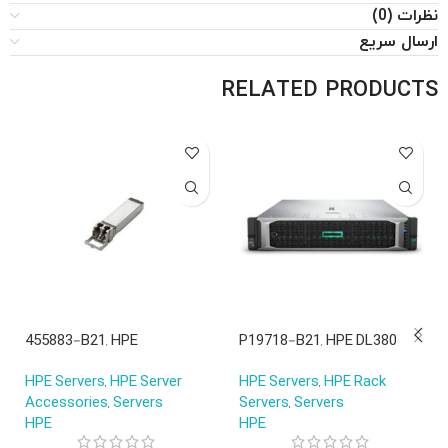
نظرات (0)
ارسال سریع
RELATED PRODUCTS
455883-B21, HPE
P19718-B21, HPE DL380
BladeSystem, 10Gb SFP+
Gen10 Server, 2xIntel Xeon,
HPE Servers
,
HPE Server
HPE Servers
,
HPE Rack
SR/BladeSystem/Transceiv
12xLFF, No OS
Accessories
,
Servers
Servers
,
Servers
er
HPE
HPE