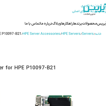
رد کردن به ناوبری
رد کردن به محتوای اصلی
یریس
محصولات
برندها
راهکارها
وبلاگ
درباره ما
تماس با ما
خانه
Servers
HPE Servers
HPE Server Accessories
E P10097-B21
er for HPE P10097-B21