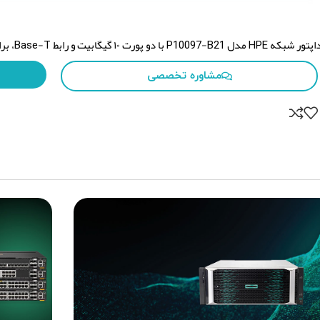
ه HPE مدل P10097-B21 با دو پورت ۱۰ گیگابیت و رابط Base-T، برای سرورهای با فرم‌فکتور OCP 3.0 طراحی شده است.
مشاوره تخصصی