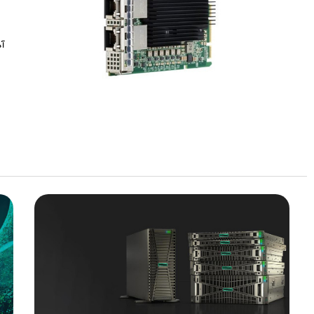
آداپتور شبک