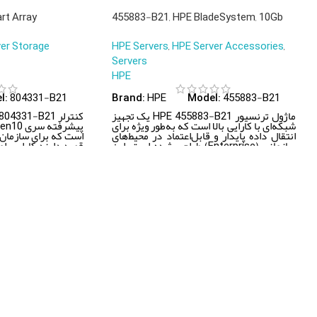
rt Array
455883-B21, HPE BladeSystem, 10Gb
S, 2GB Cache,
SFP+ SR/BladeSystem/Transceiver
er Storage
HPE Servers
,
HPE Server Accessories
,
Servers
HPE
804331-B21
HPE
455883-B21
l:
Brand:
Model:
ماژول ترنسیور HPE 455883-B21 یک تجهیز
شبکه‌ای با کارایی بالا است که به‌طور ویژه برای
پیشرفته
انتقال داده پایدار و قابل‌اعتماد در محیط‌های
است که برای سازمان
سازمانی (Enterprise) طراحی شده است. این
قصد دارند کارایی، ا
ترنسیور از برند
Hewlett Packard
ذخیره‌سازی سرورهای خ
Enterprise
به‌راحتی با انواع سیستم‌های
کنترلر با تمرکز بر سر
شبکه یکپارچه می‌شود و اتصال قدرتمند و
حفاظت قدرتمند از داده
جریان داده‌ای روان و بدون وقفه را تضمین
برای م
می‌کند.
داده‌محور محسوب می
محصولات
دسترس
سرور
خانه
ذخیره ساز
محصولات
سوئیچ
راهکارها
روتر
خدمات پ
فایروال
درباره ما
وایرلس
تماس با م
زیرساخت ارتباطات
اخبار و م
زیرساخت شبکه