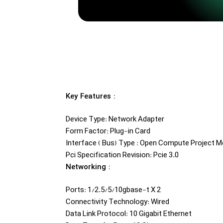
...Cisco, Huawei, Juniper
UTERS
SWITCHES
صولات
مشاهده محصولات
Key Features :
Device Type: Network Adapter
Form Factor: Plug-in Card
Interface ( Bus) Type : Open Compute Project M
Pci Specification Revision: Pcie 3.0
Networking :
Ports: 1/2.5/5/10gbase-t X 2
Connectivity Technology: Wired
Data Link Protocol: 10 Gigabit Ethernet