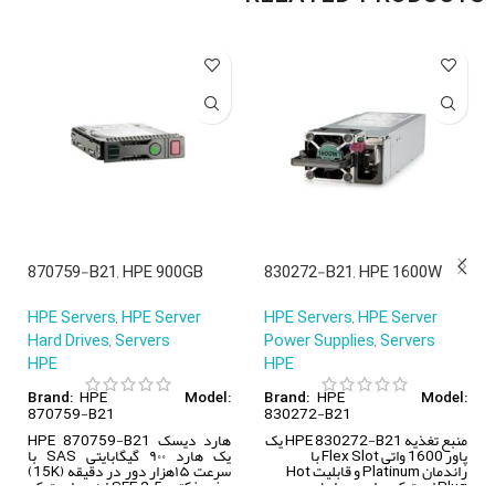
870759-B21, HPE 900GB
830272-B21, HPE 1600W
SAS 12G Enterprise HDD,
Power Supply Kit,
HPE Servers
,
HPE Server
HPE Servers
,
HPE Server
900GB/2.5in SAS/15K RPM
1600W/Hot-plug/Platinum
Hard Drives
,
Servers
Power Supplies
,
Servers
HPE
HPE
HPE
HPE
Brand:
Model:
Brand:
Model:
870759-B21
830272-B21
منبع تغذیه HPE 830272-B21 یک
هارد دیسک HPE 870759-B21
پاور 1600 واتی Flex Slot با
یک هارد ۹۰۰ گیگابایتی SAS با
راندمان Platinum و قابلیت Hot
سرعت ۱۵هزار دور در دقیقه (15K)
Plug است که برای محیط‌های
و فرم‌فکتور SFF 2.5 اینچی است که