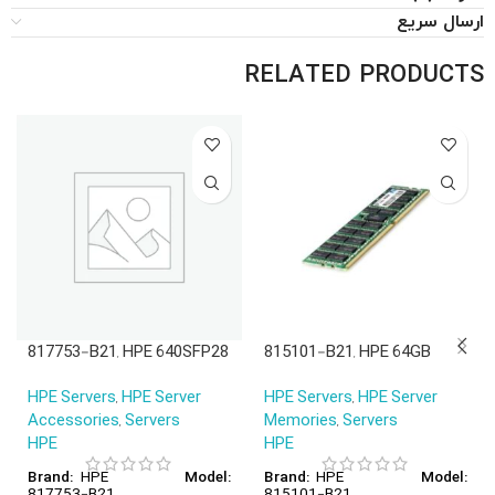
ارسال سریع
RELATED PRODUCTS
817753-B21, HPE 640SFP28
815101-B21, HPE 64GB
Adapter, 2×10/25Gb
Smart Memory, 64GB DDR4
HPE Servers
,
HPE Server
HPE Servers
,
HPE Server
SFP28/PCIe/No Fan
2666V/4Rx4/Smart Kit
Accessories
,
Servers
Memories
,
Servers
HPE
HPE
HPE
HPE
Brand:
Model:
Brand:
Model:
817753-B21
815101-B21