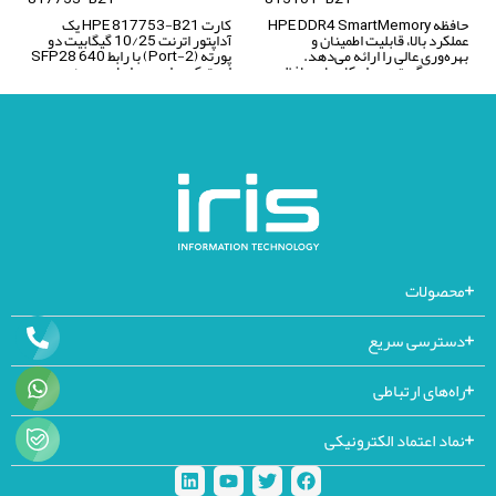
حافظه HPE DDR4 SmartMemory
کارت HPE 817753-B21 یک
عملکرد بالا، قابلیت اطمینان و
آداپتور اترنت 10/25 گیگابیت دو
بهره‌وری عالی را ارائه می‌دهد.
پورته (2-Port) با رابط 640 SFP28
مجموعه گسترده راهکارهای حافظه
است که برای محیط‌های مدرن سروری
سروری، سازگاری، ظرفیت و پهنای
طراحی شده و کارایی بالا، تأخیر کم و
باند موردنیاز شما را فراهم می‌کند تا
بهره‌وری انرژی را ارائه می‌دهد. این
بتوانید بارهای کاری رو‌به‌گسترش
آداپتور گزینه‌ای ایده‌آل برای
خود را با بهره‌وری بالا در سرورهای
محاسبات ابری (Cloud
HPE ProLiant Gen9 و Gen10،
Computing)، تحلیل داده‌ها (Data
خانواده Apollo، Synergy و Blade
Analytics) و محیط‌های پردازش با
Systems مدیریت کنید.
کارایی بالا (HPC) محسوب می‌شود و
با امکان پردازش سریع ترافیک
شبکه، پاسخ‌گوی نیازهای شبکه‌های
سازمانی پیشرفته است.
محصولات
دسترسی سریع
راه‌های ارتباطی
نماد اعتماد الکترونیکی