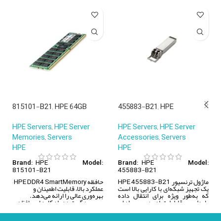
815101-B21, HPE 64GB
455883-B21, HPE
Smart Memory, 64GB DDR4
BladeSystem, 10Gb SFP+
HPE Servers
,
HPE Server
HPE Servers
,
HPE Server
2666V/4Rx4/Smart Kit
SR/BladeSystem/Transceiv
Memories
,
Servers
Accessories
,
Servers
er
HPE
HPE
HPE
HPE
Brand:
Model:
Brand:
Model:
815101-B21
455883-B21
ماژول ترنسیور HPE 455883-B21
حافظه HPE DDR4 SmartMemory
یک تجهیز شبکه‌ای با کارایی بالا است
عملکرد بالا، قابلیت اطمینان و
که به‌طور ویژه برای انتقال داده
بهره‌وری عالی را ارائه می‌دهد.
پایدار و قابل‌اعتماد در محیط‌های
مجموعه گسترده راهکارهای حافظه
سازمانی (Enterprise) طراحی شده
سروری، سازگاری، ظرفیت و پهنای
است. این ترنسیور از برند
Hewlett
باند موردنیاز شما را فراهم می‌کند تا