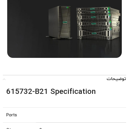
...SAN,
NAS,
توضیحات
DAS
STORAGE
615732-B21 Specification
Ports