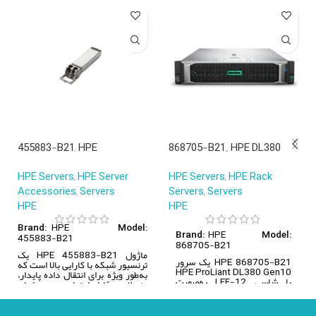
455883-B21, HPE
868705-B21,, HPE DL380
BladeSystem, 10Gb SFP+
Gen10 Server, Intel Xeon
HPE Servers
,
HPE Server
HPE Servers
,
HPE Rack
SR/BladeSystem/Transceiv
Scalable, 12 LFF, No
Accessories
,
Servers
Servers
,
Servers
er
CPU/Memory
HPE
HPE
HPE
Brand:
Model:
HPE
455883-B21
Brand:
Model:
868705-B21
ماژول HPE 455883-B21 یک
HPE 868705-B21 یک سرور
ترنسیور شبکه با کارایی بالا است که
HPE ProLiant DL380 Gen10
به‌طور ویژه برای انتقال داده پایدار،
با شاسی 12-LFF به‌صورت
منعطف و قابل اعتماد در محیط‌های
CTO است.
سازمانی طراحی شده است. این
ترنسیور به‌راحتی با انواع سیستم‌ها و
تجهیزات شبکه یکپارچه می‌شود و