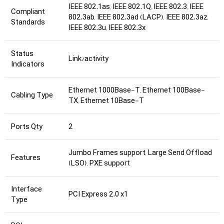
IEEE 802.1as, IEEE 802.1Q, IEEE 802.3, IEEE
Compliant
802.3ab, IEEE 802.3ad (LACP), IEEE 802.3az,
Standards
IEEE 802.3u, IEEE 802.3x
Status
Link/activity
Indicators
Ethernet 1000Base-T, Ethernet 100Base-
Cabling Type
TX, Ethernet 10Base-T
Ports Qty
2
Jumbo Frames support, Large Send Offload
Features
(LSO), PXE support
Interface
PCI Express 2.0 x1
Type