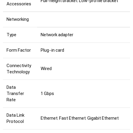
Full-height bracket, Low-profile bracket
Accessories
Networking
Type
Network adapter
Form Factor
Plug-in card
Connectivity
Wired
Technology
Data
Transfer
1 Gbps
Rate
Data Link
Ethernet, Fast Ethernet, Gigabit Ethernet
Protocol