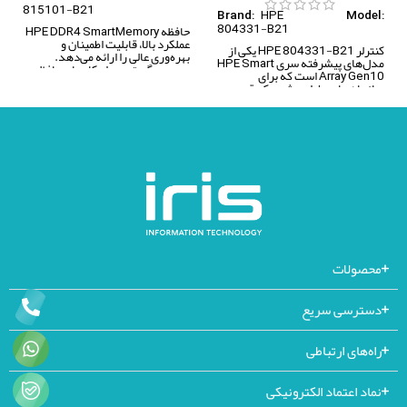
815101-B21
HPE
Brand:
Model:
804331-B21
حافظه HPE DDR4 SmartMemory
عملکرد بالا، قابلیت اطمینان و
کنترلر HPE 804331-B21 یکی از
بهره‌وری عالی را ارائه می‌دهد.
مدل‌های پیشرفته سری HPE Smart
مجموعه گسترده راهکارهای حافظه
Array Gen10 است که برای
سروری، سازگاری، ظرفیت و پهنای
سازمان‌هایی طراحی شده که قصد
باند موردنیاز شما را فراهم می‌کند تا
دارند کارایی، امنیت و ظرفیت
بتوانید بارهای کاری رو‌به‌گسترش
ذخیره‌سازی سرورهای خود را ارتقا
خود را با بهره‌وری بالا در سرورهای
دهند. این کنترلر با تمرکز بر سرعت
HPE ProLiant Gen9 و Gen10،
بالا، پایداری و حفاظت قدرتمند از
خانواده Apollo، Synergy و Blade
داده‌ها، گزینه‌ای ایده‌آل برای
Systems مدیریت کنید.
محیط‌های IT پرچالش و بارهای کاری
داده‌محور محسوب می‌شود.
محصولات
دسترسی سریع
راه‌های ارتباطی
نماد اعتماد الکترونیکی