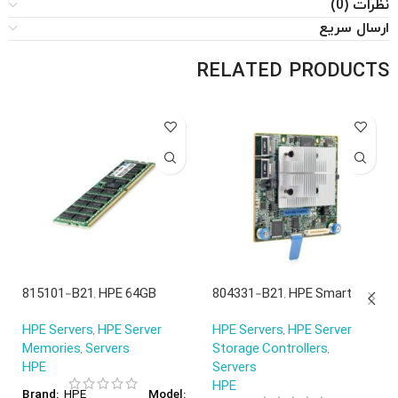
نظرات (0)
ارسال سریع
RELATED PRODUCTS
815101-B21, HPE 64GB
804331-B21, HPE Smart
Smart Memory, 64GB DDR4
Array Controller, 12Gb/s
HPE Servers
,
HPE Server
HPE Servers
,
HPE Server
2666V/4Rx4/Smart Kit
SAS, 2GB Cache, RAID
Memories
,
Servers
Storage Controllers
,
0/1/5/6
HPE
Servers
HPE
HPE
Brand:
Model: