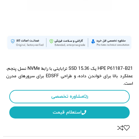
HPE
P61187-B21
Brand:
Model:
HPE P61187-B21 یک SSD 15.36 ترابایتی با رابط NVMe نسل پنجم،
عملکرد بالا برای خواندن داده، و طراحی EDSFF برای سرورهای مدرن
است.
مشاوره تخصصی
استعلام قیمت